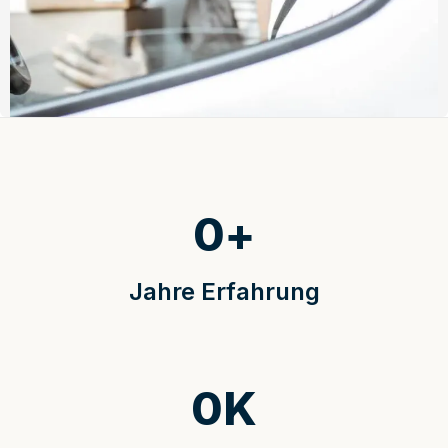
0
+
Jahre Erfahrung
0
K