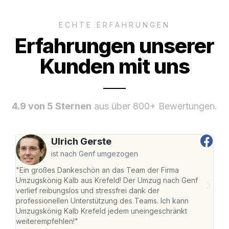
ECHTE ERFAHRUNGEN
Erfahrungen unserer
Kunden mit uns
4.9 von 5 Sternen
aus über 800+ Bewertungen.
Ulrich Gerste
ist nach Genf umgezogen
"Ein großes Dankeschön an das Team der Firma
"Die
Umzugskönig Kalb aus Krefeld! Der Umzug nach Genf
mei
verlief reibungslos und stressfrei dank der
Team
professionellen Unterstützung des Teams. Ich kann
habe
Umzugskönig Kalb Krefeld jedem uneingeschränkt
an m
weiterempfehlen!"
groß