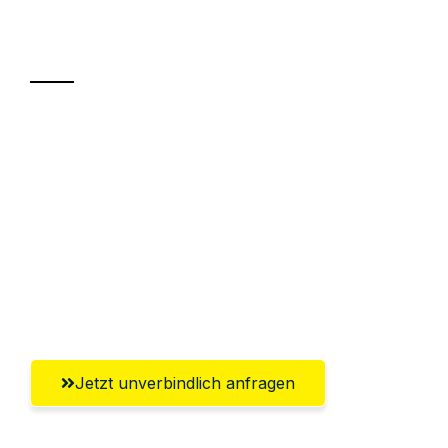
Transport
Sparen Sie bis zu 100€ bei Anfrage
Abwicklung innerhalb von 24 Stunden
Versichert bis zu 7.500€
Ggf. komplette Zollabwicklung inklusive
Umfassender Kundensupport aus
Krefeld
Jetzt unverbindlich anfragen