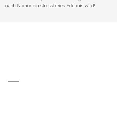
nach Namur ein stressfreies Erlebnis wird!
UMZUGSKÖNIG KALB KREFELD
Ihr Umzug oder
Transport
Sparen Sie bis zu 100€ bei Anfrage
Abwicklung innerhalb von 24 Stunden
Versichert bis zu 7.500€