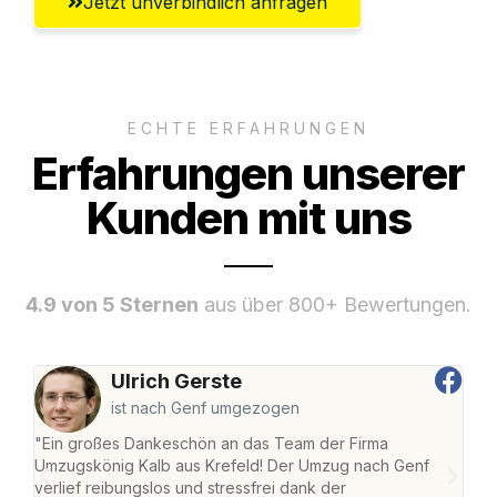
Jetzt unverbindlich anfragen
ECHTE ERFAHRUNGEN
Erfahrungen unserer
Kunden mit uns
4.9 von 5 Sternen
aus über 800+ Bewertungen.
Ulrich Gerste
ist nach Genf umgezogen
"Ein großes Dankeschön an das Team der Firma
"Die
Umzugskönig Kalb aus Krefeld! Der Umzug nach Genf
mei
verlief reibungslos und stressfrei dank der
Team