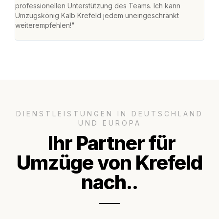
professionellen Unterstützung des Teams. Ich kann
habe
Umzugskönig Kalb Krefeld jedem uneingeschränkt
an m
weiterempfehlen!"
groß
DIENSTLEISTUNGEN IN DEUTSCHLAND
UND EUROPA
Ihr Partner für
Umzüge von Krefeld
nach..