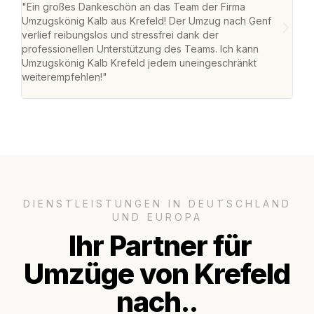
"Ein großes Dankeschön an das Team der Firma
"Die
Umzugskönig Kalb aus Krefeld! Der Umzug nach Genf
mei
verlief reibungslos und stressfrei dank der
Team
professionellen Unterstützung des Teams. Ich kann
habe
Umzugskönig Kalb Krefeld jedem uneingeschränkt
an m
weiterempfehlen!"
groß
DIENSTLEISTUNGEN IN DEUTSCHLAND
UND EUROPA
Ihr Partner für
Umzüge von Krefeld
nach..