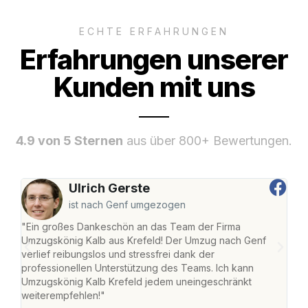
ECHTE ERFAHRUNGEN
Erfahrungen unserer
Kunden mit uns
4.9 von 5 Sternen
aus über 800+ Bewertungen.
Ulrich Gerste
ist nach Genf umgezogen
"Ein großes Dankeschön an das Team der Firma
"Die
Umzugskönig Kalb aus Krefeld! Der Umzug nach Genf
mei
verlief reibungslos und stressfrei dank der
Team
professionellen Unterstützung des Teams. Ich kann
habe
Umzugskönig Kalb Krefeld jedem uneingeschränkt
an m
weiterempfehlen!"
groß