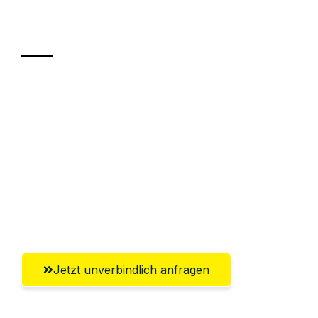
Transport
Sparen Sie bis zu 100€ bei Anfrage
Abwicklung innerhalb von 24 Stunden
Versichert bis zu 7.500€
Ggf. komplette Zollabwicklung inklusive
Umfassender Kundensupport aus
Krefeld
Jetzt unverbindlich anfragen