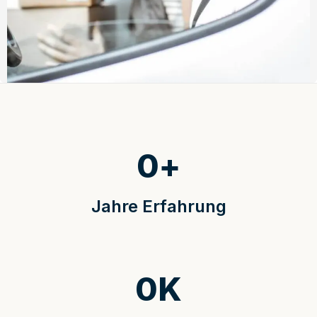
0
+
Jahre Erfahrung
0
K