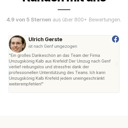
4.9 von 5 Sternen
aus über 800+ Bewertungen.
Ulrich Gerste
ist nach Genf umgezogen
"Ein großes Dankeschön an das Team der Firma
"Die
Umzugskönig Kalb aus Krefeld! Der Umzug nach Genf
mei
verlief reibungslos und stressfrei dank der
Team
professionellen Unterstützung des Teams. Ich kann
habe
Umzugskönig Kalb Krefeld jedem uneingeschränkt
an m
weiterempfehlen!"
groß