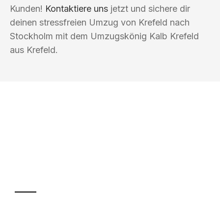
Kunden!
Kontaktiere uns
jetzt und sichere dir
deinen stressfreien Umzug von Krefeld nach
Stockholm mit dem Umzugskönig Kalb Krefeld
aus Krefeld.
UMZUGSKÖNIG KALB KREFELD
Ihr Umzug oder
Transport
Sparen Sie bis zu 100€ bei Anfrage