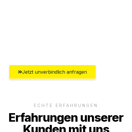
Abwicklung innerhalb von 24 Stunden
Versichert bis zu 7.500€
Ggf. komplette Zollabwicklung inklusive
Umfassender Kundensupport aus
Krefeld
Jetzt unverbindlich anfragen
ECHTE ERFAHRUNGEN
Erfahrungen unserer
Kunden mit uns