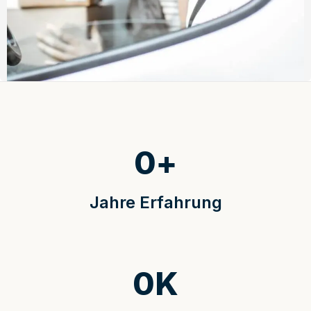
0
+
Jahre Erfahrung
0
K