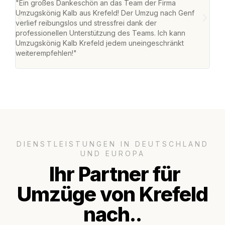
"Ein großes Dankeschön an das Team der Firma
"Die
Umzugskönig Kalb aus Krefeld! Der Umzug nach Genf
mei
verlief reibungslos und stressfrei dank der
Team
professionellen Unterstützung des Teams. Ich kann
habe
Umzugskönig Kalb Krefeld jedem uneingeschränkt
an m
weiterempfehlen!"
groß
DIENSTLEISTUNGEN IN DEUTSCHLAND
UND EUROPA
Ihr Partner für
Umzüge von Krefeld
nach..