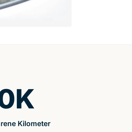
0
K
rene Kilometer