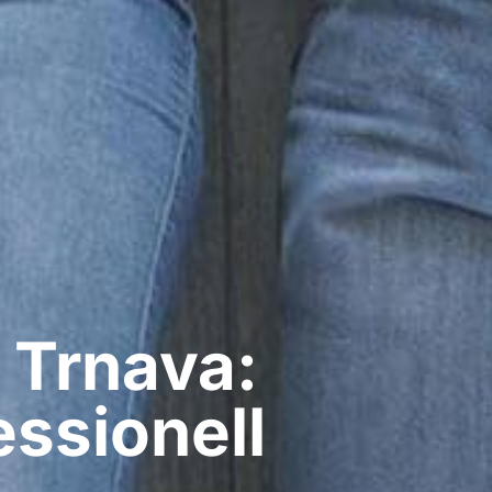
 Trnava:
ssionell​