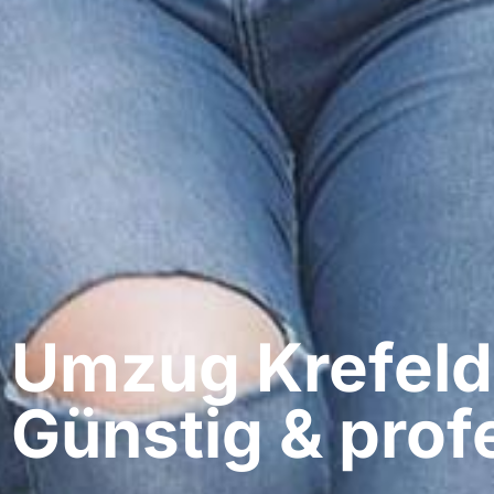
Umzug Krefeld​
Günstig & profe