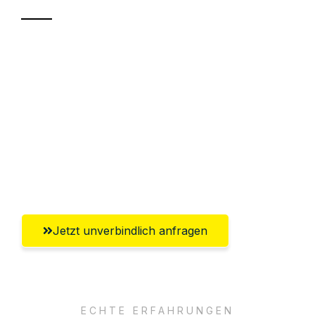
Sparen Sie bis zu 100€ bei Anfrage
Abwicklung innerhalb von 24 Stunden
Versichert bis zu 7.500€
Ggf. komplette Zollabwicklung inklusive
Umfassender Kundensupport aus
Krefeld
Jetzt unverbindlich anfragen
ECHTE ERFAHRUNGEN