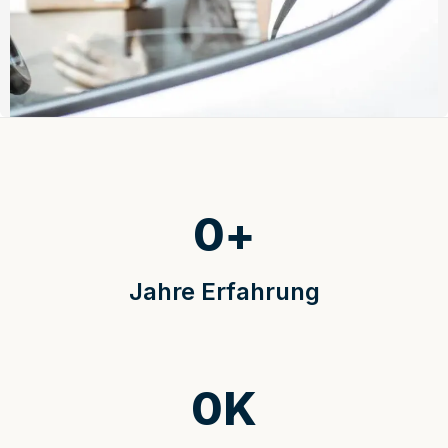
0
+
Jahre Erfahrung
0
K