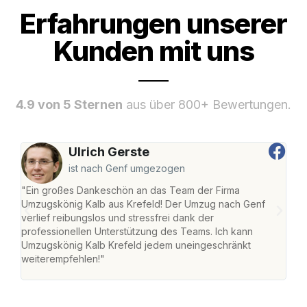
Erfahrungen unserer
Kunden mit uns
4.9 von 5 Sternen
aus über 800+ Bewertungen.
Ulrich Gerste
ist nach Genf umgezogen
"Ein großes Dankeschön an das Team der Firma
"Die
Umzugskönig Kalb aus Krefeld! Der Umzug nach Genf
mei
verlief reibungslos und stressfrei dank der
Team
professionellen Unterstützung des Teams. Ich kann
habe
Umzugskönig Kalb Krefeld jedem uneingeschränkt
an m
weiterempfehlen!"
groß