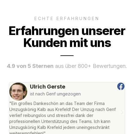
ECHTE ERFAHRUNGEN
Erfahrungen unserer
Kunden mit uns
4.9 von 5 Sternen
aus über 800+ Bewertungen.
Ulrich Gerste
ist nach Genf umgezogen
"Ein großes Dankeschön an das Team der Firma
"Die
Umzugskönig Kalb aus Krefeld! Der Umzug nach Genf
mei
verlief reibungslos und stressfrei dank der
Team
professionellen Unterstützung des Teams. Ich kann
habe
Umzugskönig Kalb Krefeld jedem uneingeschränkt
an m
weiterempfehlen!"
groß