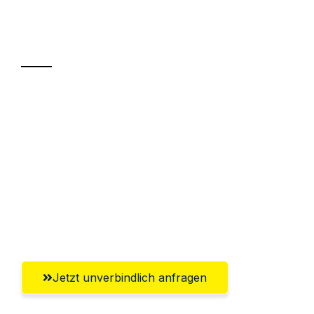
Ihr Umzug oder
Transport
Sparen Sie bis zu 100€ bei Anfrage
Abwicklung innerhalb von 24 Stunden
Versichert bis zu 7.500€
Ggf. komplette Zollabwicklung inklusive
Umfassender Kundensupport aus
Krefeld
Jetzt unverbindlich anfragen