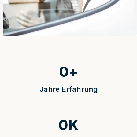
0
+
Jahre Erfahrung
0
K