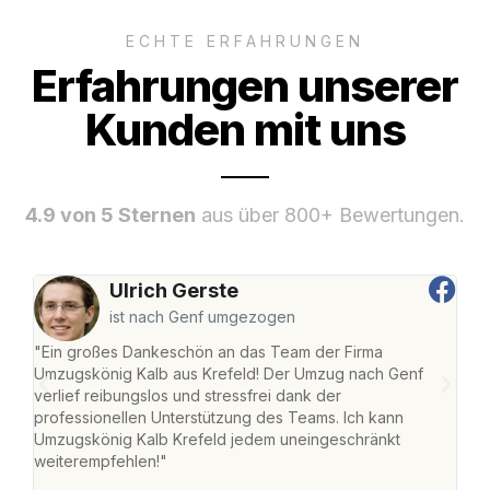
ECHTE ERFAHRUNGEN
Erfahrungen unserer
Kunden mit uns
4.9 von 5 Sternen
aus über 800+ Bewertungen.
Ulrich Gerste
ist nach Genf umgezogen
"Ein großes Dankeschön an das Team der Firma
"Die
Umzugskönig Kalb aus Krefeld! Der Umzug nach Genf
mei
verlief reibungslos und stressfrei dank der
Team
professionellen Unterstützung des Teams. Ich kann
habe
Umzugskönig Kalb Krefeld jedem uneingeschränkt
an m
weiterempfehlen!"
groß