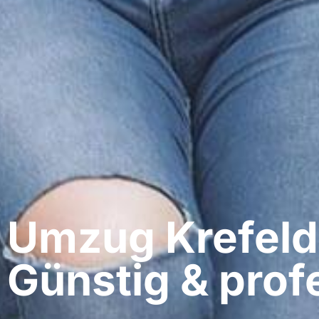
Umzug Krefeld​
Günstig & profe