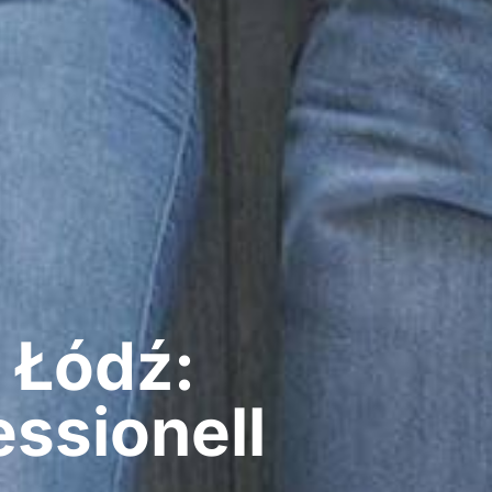
 Łódź:
ssionell​