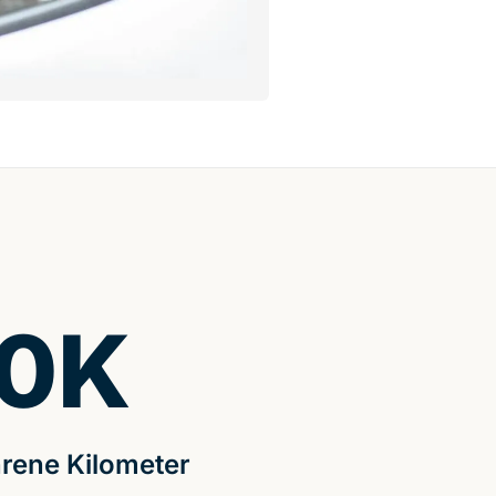
0
K
rene Kilometer