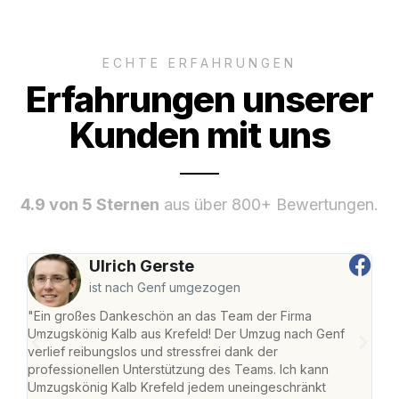
ECHTE ERFAHRUNGEN
Erfahrungen unserer
Kunden mit uns
4.9 von 5 Sternen
aus über 800+ Bewertungen.
Ulrich Gerste
ist nach Genf umgezogen
"Ein großes Dankeschön an das Team der Firma
"Die
Umzugskönig Kalb aus Krefeld! Der Umzug nach Genf
mei
verlief reibungslos und stressfrei dank der
Team
professionellen Unterstützung des Teams. Ich kann
habe
Umzugskönig Kalb Krefeld jedem uneingeschränkt
an m