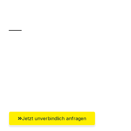
Ihr Umzug oder
Transport
Sparen Sie bis zu 100€ bei Anfrage
Abwicklung innerhalb von 24 Stunden
Versichert bis zu 7.500€
Ggf. komplette Zollabwicklung inklusive
Umfassender Kundensupport aus
Krefeld
Jetzt unverbindlich anfragen