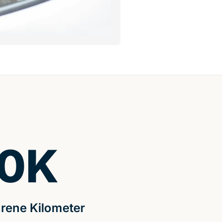
0
K
rene Kilometer