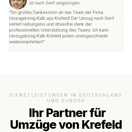
ist nach Genf umgezogen
"Ein großes Dankeschön an das Team der Firma
"Die
Umzugskönig Kalb aus Krefeld! Der Umzug nach Genf
mei
verlief reibungslos und stressfrei dank der
Team
professionellen Unterstützung des Teams. Ich kann
habe
Umzugskönig Kalb Krefeld jedem uneingeschränkt
an m
weiterempfehlen!"
groß
DIENSTLEISTUNGEN IN DEUTSCHLAND
UND EUROPA
Ihr Partner für
Umzüge von Krefeld