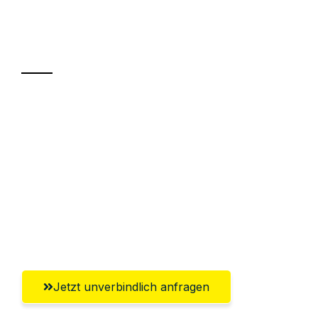
Ihr Umzug oder
Transport
Sparen Sie bis zu 100€ bei Anfrage
Abwicklung innerhalb von 24 Stunden
Versichert bis zu 7.500€
Ggf. komplette Zollabwicklung inklusive
Umfassender Kundensupport aus
Krefeld
Jetzt unverbindlich anfragen