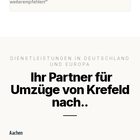
weiterempfehlen!"
groß
DIENSTLEISTUNGEN IN DEUTSCHLAND
UND EUROPA
Ihr Partner für
Umzüge von Krefeld
nach..
Aachen