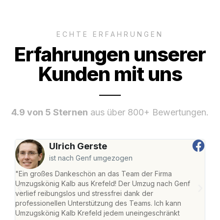
ECHTE ERFAHRUNGEN
Erfahrungen unserer
Kunden mit uns
4.9 von 5 Sternen
aus über 800+ Bewertungen.
Ulrich Gerste
ist nach Genf umgezogen
"Ein großes Dankeschön an das Team der Firma
"Die
Umzugskönig Kalb aus Krefeld! Der Umzug nach Genf
mei
verlief reibungslos und stressfrei dank der
Team
professionellen Unterstützung des Teams. Ich kann
habe
Umzugskönig Kalb Krefeld jedem uneingeschränkt
an m