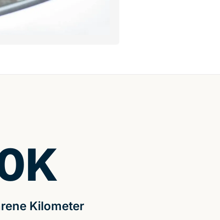
0
K
rene Kilometer