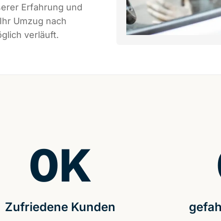
serer Erfahrung und
 Ihr Umzug nach
lich verläuft.
0
K
Zufriedene Kunden
gefah