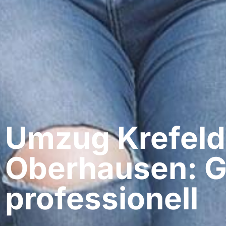
Umzug Krefeld​
Oberhausen: G
professionell​