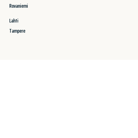
Rovaniemi
Lahti
Tampere
Jetzt anfragen &
100€ sparen!