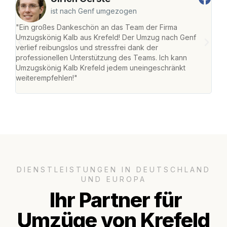
ist nach Genf umgezogen
"Ein großes Dankeschön an das Team der Firma
"Die
Umzugskönig Kalb aus Krefeld! Der Umzug nach Genf
mei
verlief reibungslos und stressfrei dank der
Team
professionellen Unterstützung des Teams. Ich kann
habe
Umzugskönig Kalb Krefeld jedem uneingeschränkt
an m
weiterempfehlen!"
groß
DIENSTLEISTUNGEN IN DEUTSCHLAND
UND EUROPA
Ihr Partner für
Umzüge von Krefeld