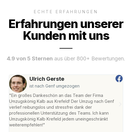
ECHTE ERFAHRUNGEN
Erfahrungen unserer
Kunden mit uns
4.9 von 5 Sternen
aus über 800+ Bewertungen.
Ulrich Gerste
ist nach Genf umgezogen
"Ein großes Dankeschön an das Team der Firma
"Die
Umzugskönig Kalb aus Krefeld! Der Umzug nach Genf
mei
verlief reibungslos und stressfrei dank der
Team
professionellen Unterstützung des Teams. Ich kann
habe
Umzugskönig Kalb Krefeld jedem uneingeschränkt
an m
weiterempfehlen!"
groß