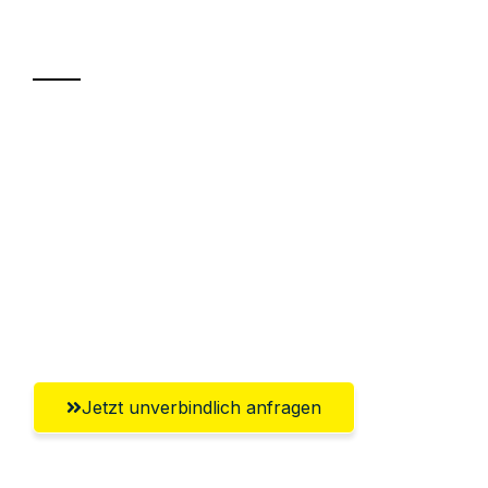
Transport
Sparen Sie bis zu 100€ bei Anfrage
Abwicklung innerhalb von 24 Stunden
Versichert bis zu 7.500€
Ggf. komplette Zollabwicklung inklusive
Umfassender Kundensupport aus
Krefeld
Jetzt unverbindlich anfragen