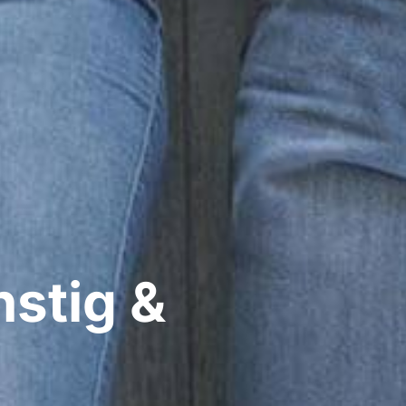
stig &