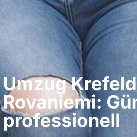
Umzug Krefeld​
Rovaniemi: Gün
professionell​