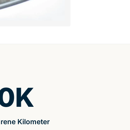
0
K
rene Kilometer