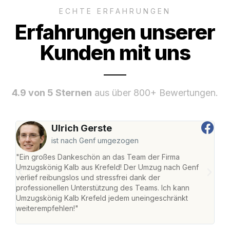
ECHTE ERFAHRUNGEN
Erfahrungen unserer
Kunden mit uns
4.9 von 5 Sternen
aus über 800+ Bewertungen.
Ulrich Gerste
ist nach Genf umgezogen
"Ein großes Dankeschön an das Team der Firma
"Die
Umzugskönig Kalb aus Krefeld! Der Umzug nach Genf
mei
verlief reibungslos und stressfrei dank der
Team
professionellen Unterstützung des Teams. Ich kann
habe
Umzugskönig Kalb Krefeld jedem uneingeschränkt
an m
weiterempfehlen!"
groß