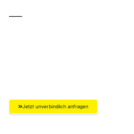
Transport
Sparen Sie bis zu 100€ bei Anfrage
Abwicklung innerhalb von 24 Stunden
Versichert bis zu 7.500€
Ggf. komplette Zollabwicklung inklusive
Umfassender Kundensupport aus
Krefeld
Jetzt unverbindlich anfragen