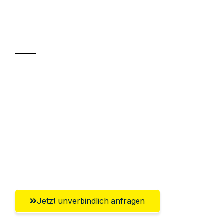
Ihr Umzug oder
Transport
Sparen Sie bis zu 100€ bei Anfrage
Abwicklung innerhalb von 24 Stunden
Versichert bis zu 7.500€
Ggf. komplette Zollabwicklung inklusive
Umfassender Kundensupport aus
Krefeld
Jetzt unverbindlich anfragen