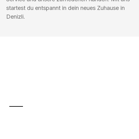
startest du entspannt in dein neues Zuhause in
Denizli.
UMZUGSKÖNIG KALB KREFELD
Ihr Umzug oder
Transport
Sparen Sie bis zu 100€ bei Anfrage
Abwicklung innerhalb von 24 Stunden