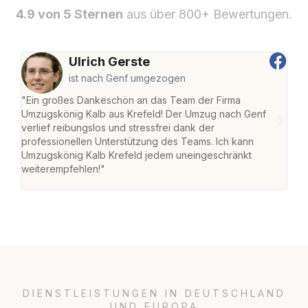
4.9 von 5 Sternen
aus über 800+ Bewertungen.
Ulrich Gerste
ist nach Genf umgezogen
"Ein großes Dankeschön an das Team der Firma
"Die
Umzugskönig Kalb aus Krefeld! Der Umzug nach Genf
mei
verlief reibungslos und stressfrei dank der
Team
professionellen Unterstützung des Teams. Ich kann
habe
Umzugskönig Kalb Krefeld jedem uneingeschränkt
an m
weiterempfehlen!"
groß
DIENSTLEISTUNGEN IN DEUTSCHLAND
UND EUROPA