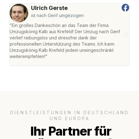
Ulrich Gerste
ist nach Genf umgezogen
"Ein großes Dankeschön an das Team der Firma
"Die
Umzugskönig Kalb aus Krefeld! Der Umzug nach Genf
mei
verlief reibungslos und stressfrei dank der
Team
professionellen Unterstützung des Teams. Ich kann
habe
Umzugskönig Kalb Krefeld jedem uneingeschränkt
an m
weiterempfehlen!"
groß
DIENSTLEISTUNGEN IN DEUTSCHLAND
UND EUROPA
Ihr Partner für