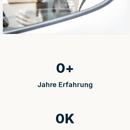
0
+
Jahre Erfahrung
0
K