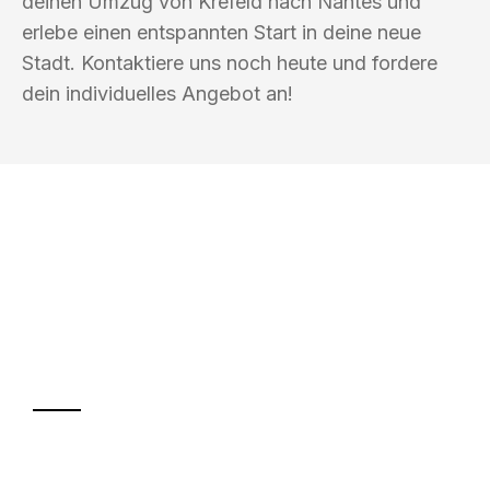
deinen Umzug von Krefeld nach Nantes und
erlebe einen entspannten Start in deine neue
Stadt. Kontaktiere uns noch heute und fordere
dein individuelles Angebot an!
UMZUGSKÖNIG KALB KREFELD
Ihr Umzug oder
Transport
Sparen Sie bis zu 100€ bei Anfrage