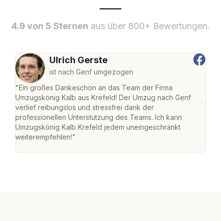
4.9 von 5 Sternen
aus über 800+ Bewertungen.
Ulrich Gerste
ist nach Genf umgezogen
"Ein großes Dankeschön an das Team der Firma
"Die
Umzugskönig Kalb aus Krefeld! Der Umzug nach Genf
mei
verlief reibungslos und stressfrei dank der
Team
professionellen Unterstützung des Teams. Ich kann
habe
Umzugskönig Kalb Krefeld jedem uneingeschränkt
an m
weiterempfehlen!"
groß