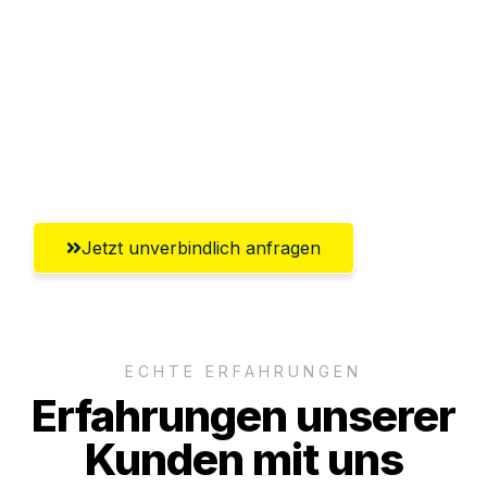
Abwicklung innerhalb von 24 Stunden
Versichert bis zu 7.500€
Ggf. komplette Zollabwicklung inklusive
Umfassender Kundensupport aus
Krefeld
Jetzt unverbindlich anfragen
ECHTE ERFAHRUNGEN
Erfahrungen unserer
Kunden mit uns