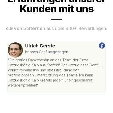
Kunden mit uns
4.9 von 5 Sternen
aus über 800+ Bewertungen.
Ulrich Gerste
ist nach Genf umgezogen
"Ein großes Dankeschön an das Team der Firma
"Die
Umzugskönig Kalb aus Krefeld! Der Umzug nach Genf
mei
verlief reibungslos und stressfrei dank der
Team
professionellen Unterstützung des Teams. Ich kann
habe
Umzugskönig Kalb Krefeld jedem uneingeschränkt
an m
weiterempfehlen!"
groß