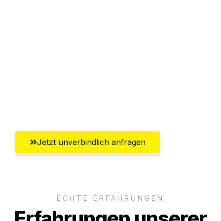
Sparen Sie bis zu 100€ bei Anfrage
Abwicklung innerhalb von 24 Stunden
Versichert bis zu 7.500€
Ggf. komplette Zollabwicklung inklusive
Umfassender Kundensupport aus
Krefeld
Jetzt unverbindlich anfragen
ECHTE ERFAHRUNGEN
Erfahrungen unserer