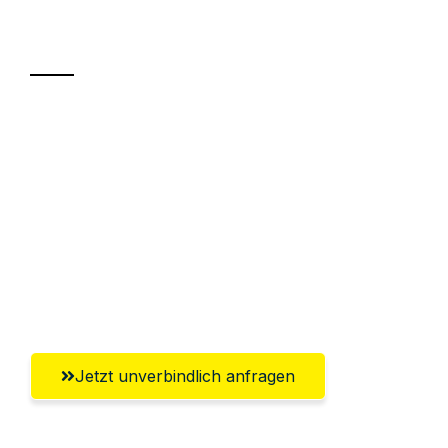
Transport
Sparen Sie bis zu 100€ bei Anfrage
Abwicklung innerhalb von 24 Stunden
Versichert bis zu 7.500€
Ggf. komplette Zollabwicklung inklusive
Umfassender Kundensupport aus
Krefeld
Jetzt unverbindlich anfragen