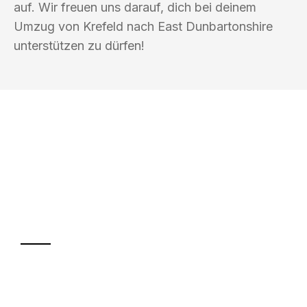
auf. Wir freuen uns darauf, dich bei deinem
Umzug von Krefeld nach East Dunbartonshire
unterstützen zu dürfen!
UMZUGSKÖNIG KALB KREFELD
Ihr Umzug oder
Transport
Sparen Sie bis zu 100€ bei Anfrage
Abwicklung innerhalb von 24 Stunden