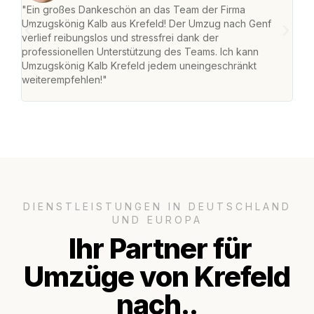
"Ein großes Dankeschön an das Team der Firma
"Die
Umzugskönig Kalb aus Krefeld! Der Umzug nach Genf
mei
verlief reibungslos und stressfrei dank der
Team
professionellen Unterstützung des Teams. Ich kann
habe
Umzugskönig Kalb Krefeld jedem uneingeschränkt
an m
weiterempfehlen!"
groß
DIENSTLEISTUNGEN IN DEUTSCHLAND
UND EUROPA
Ihr Partner für
Umzüge von Krefeld
nach..