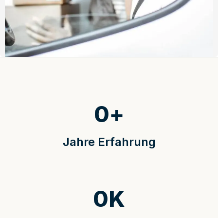
0
+
Jahre Erfahrung
0
K