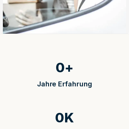
0
+
Jahre Erfahrung
0
K