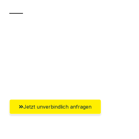
Sparen Sie bis zu 100€ bei Anfrage
Abwicklung innerhalb von 24 Stunden
Versichert bis zu 7.500€
Ggf. komplette Zollabwicklung inklusive
Umfassender Kundensupport aus
Krefeld
Jetzt unverbindlich anfragen