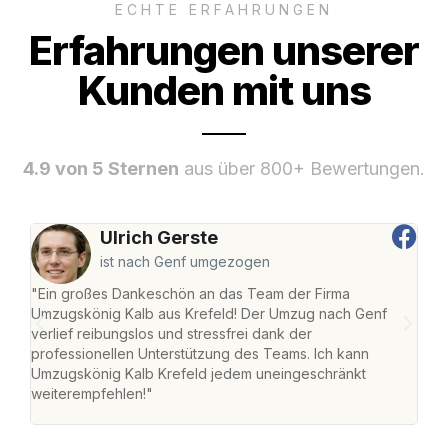
ECHTE ERFAHRUNGEN
Erfahrungen unserer
Kunden mit uns
4.9 von 5 Sternen
aus über 800+ Bewertungen.
Ulrich Gerste
ist nach Genf umgezogen
"Ein großes Dankeschön an das Team der Firma
"Die
Umzugskönig Kalb aus Krefeld! Der Umzug nach Genf
mei
verlief reibungslos und stressfrei dank der
Team
professionellen Unterstützung des Teams. Ich kann
habe
Umzugskönig Kalb Krefeld jedem uneingeschränkt
an m
weiterempfehlen!"
groß