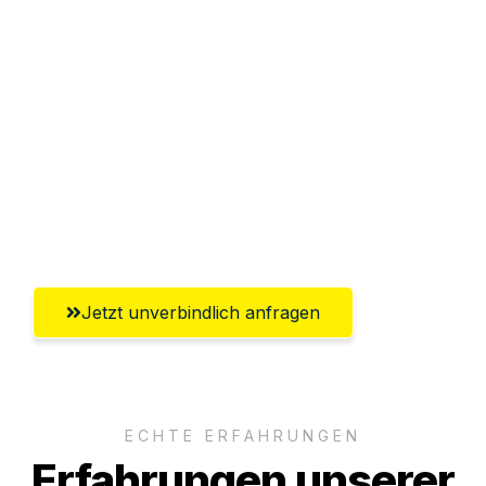
Sparen Sie bis zu 100€ bei Anfrage
Abwicklung innerhalb von 24 Stunden
Versichert bis zu 7.500€
Ggf. komplette Zollabwicklung inklusive
Umfassender Kundensupport aus
Krefeld
Jetzt unverbindlich anfragen
ECHTE ERFAHRUNGEN
Erfahrungen unserer