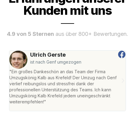
Kunden mit uns
4.9 von 5 Sternen
aus über 800+ Bewertungen.
Ulrich Gerste
ist nach Genf umgezogen
"Ein großes Dankeschön an das Team der Firma
"Die
Umzugskönig Kalb aus Krefeld! Der Umzug nach Genf
mei
verlief reibungslos und stressfrei dank der
Team
professionellen Unterstützung des Teams. Ich kann
habe
Umzugskönig Kalb Krefeld jedem uneingeschränkt
an m
weiterempfehlen!"
groß